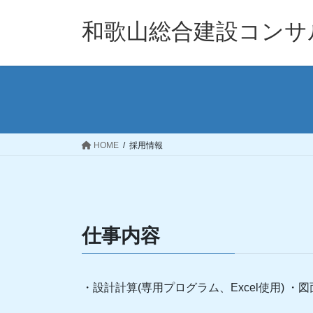
コ
ナ
ン
ビ
和歌山総合建設コンサ
テ
ゲ
ン
ー
ツ
シ
へ
ョ
ス
ン
キ
に
ッ
移
HOME
採用情報
プ
動
仕事内容
・設計計算(専用プログラム、Excel使用) ・図面